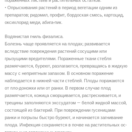
пораженных листьев и растительных остатков.
• Опрыскивания растений в период вегетации одним из
препаратов; ридомил, профит, бордоская смесь, картоцид,
оксихлорид меди, абига-пик.
Водянистая гниль физалиса.
Болезнь чаще проявляется на плодах; развивается
вследствие повреждения растений сосущими или
грызущими вредителями. Пораженные ткани стебля
размягчаются, буреют, разлагаются, превращаясь в жидкую
массу с неприятным запахом. В основном поражение
наблюдается в нижней части стеблей. Плоды поражаются
от пло-доножки или от ранки. В первом случае плод
размягчается, кожица сморщивается, растрескивается, и
трещины заполняются экссудатом — белой жидкой массой,
состоящей из бактерий. При повреждении гусеницами
ранки и погрызы быстро буреют, и начинается загнивание
плода. Инфекция сохраняется в почве на растительных ос-