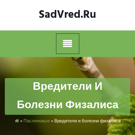
Skip
SadVred.ru
to
content
Вредители И
Болезни Физалиса
»
Пасленовые
»
Вредители и болезни физалиса