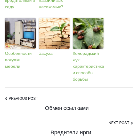
вредителями в
назойливых
саду
насекомых?
Особенности
Засуха
Колорадский
покупки
жук:
мебели
характеристика
и способы
борьбы
Post
PREVIOUS POST
Обмен ссылками
Navigation
NEXT POST
Вредители ирги