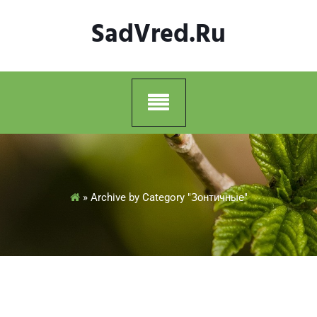
Skip
SadVred.ru
to
content
»
Archive by Category "Зонтичные"