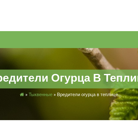
редители Огурца В Тепли
»
Тыквенные
»
Вредители огурца в теплице