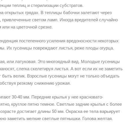
екции теплиц и стерилизации субстратов.
на открытых грядах. В теплицы бабочки залетают через
, привлеченные светом ламп. Иногда вредителей случайно
 или на цветочной срезке.
енденция постепенного усиления вредоносности некоторых
мы. Их гусеницы повреждают листья, реже плоды огурца.
ная, или латуковая. Это многоядный вид. Молодые гусеницы
аносят, слегка скелетируя листья. А вот если их не заметить
т быть велик. Взрослые гусеницы могут не только объедать
собствуя резкому снижению урожая.
игают 30-40 мм. Передние крылья у нее красновато-
ятно, круглое пятно темное. Светлые задние крылья с более
зрасте достигает длины 50 мм. Окраска ее тела варьирует
ожно заметить мелкие светлые пятнышки. Голова желтая.