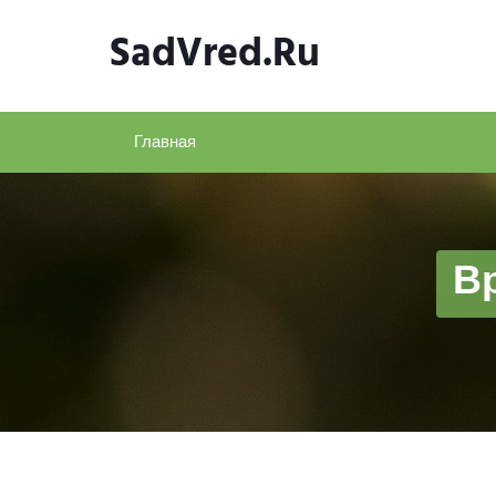
Skip
SadVred.ru
to
content
Главная
В