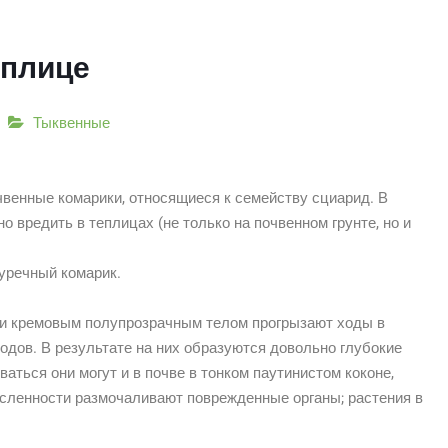
еплице
Тыквенные
очвенные комарики, относящиеся к семейству сциарид. В
о вредить в теплицах (не только на почвенном грунте, но и
гуречный комарик.
й и кремовым полупрозрачным телом прогрызают ходы в
одов. В результате на них образуются довольно глубокие
ваться они могут и в почве в тонком паутинистом коконе,
сленности размочаливают поврежденные органы; растения в