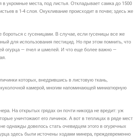
я в укромные места, под листья. Откладывает самка до 1500
истьев в 1-4 слоя. Окукливание происходит в почве; здесь же
 бороться с гусеницами. В случае, если гусеницы все же
ный для использования пестицид. Но при этом помнить, что
й огурца — пчел и шмелей. И что еще более важно —
ая.
личинки которых, внедрившись в листовую ткань,
 куколочной камерой, многим напоминающей миниатюрную
ера. На открытых грядах он почти никогда не вредит: уж
торые уничтожают его личинок. А вот в теплицах в ряде мест
Мне однажды довелось стать очевидцем этого в огуречных
гурца здесь были источены ходами минера, преждевременно