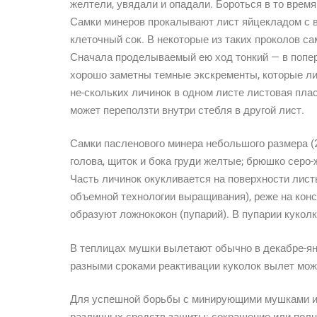
желтели, увядали и опадали. Бороться в то врем
Самки минеров прокалывают лист яйцекладом с 
клеточный сок. В некоторые из таких проколов са
Сначала проделываемый ею ход тонкий — в попер
хорошо заметны темные экскременты, которые лич
не-скольких личинок в одном листе листовая пла
может переползти внутри стебля в другой лист.
Самки пасленового минера небольшого размера (2,
голова, щиток и бока груди желтые; брюшко серо-
Часть личинок окукливается на поверхности листь
объемной технологии выращивания), реже на кон
образуют ложнококон (пупарий). В пупарии куколк
В теплицах мушки вылетают обычно в декабре-янв
разными сроками реактивации куколок вылет мож
Для успешной борьбы с минирующими мушками и