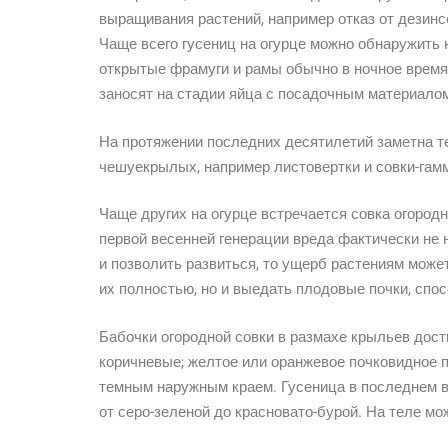
выращивания растений, например отказ от дезинс
Чаще всего гусениц на огурце можно обнаружить 
открытые фрамуги и рамы обычно в ночное время
заносят на стадии яйца с посадочным материалом
На протяжении последних десятилетий заметна т
чешуекрылых, например листовертки и совки-гам
Чаще других на огурце встречается совка огород
первой весенней генерации вреда фактически не н
и позволить развиться, то ущерб растениям може
их полностью, но и выедать плодовые почки, спо
Бабочки огородной совки в размахе крыльев дост
коричневые; желтое или оранжевое почковидное п
темным наружным краем. Гусеница в последнем во
от серо-зеленой до красновато-бурой. На теле м