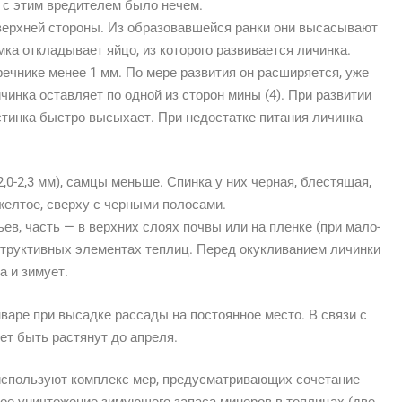
я с этим вредителем было нечем.
верхней стороны. Из образовавшейся ранки они высасывают
мка откладывает яйцо, из которого развивается личинка.
ечнике менее 1 мм. По мере развития он расширяется, уже
инка оставляет по одной из сторон мины (4). При развитии
стинка быстро высыхает. При недостатке питания личинка
0-2,3 мм), самцы меньше. Спинка у них черная, блестящая,
желтое, сверху с черными полосами.
ев, часть — в верхних слоях почвы или на пленке (при мало-
структивных элементах теплиц. Перед окукливанием личинки
а и зимует.
аре при высадке рассады на постоянное место. В связи с
ет быть растянут до апреля.
спользуют комплекс мер, предусматривающих сочетание