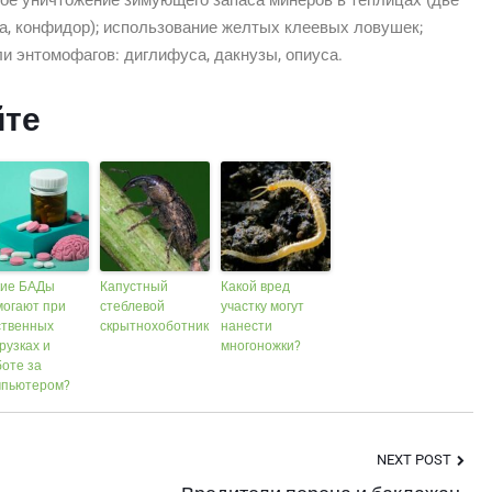
ое уничтожение зимующего запаса минеров в теплицах (две
а, конфидор); использование желтых клеевых ловушек;
и энтомофагов: диглифуса, дакнузы, опиуса.
йте
кие БАДы
Капустный
Какой вред
могают при
стеблевой
участку могут
ственных
скрытнохоботник
нанести
рузках и
многоножки?
оте за
мпьютером?
NEXT POST