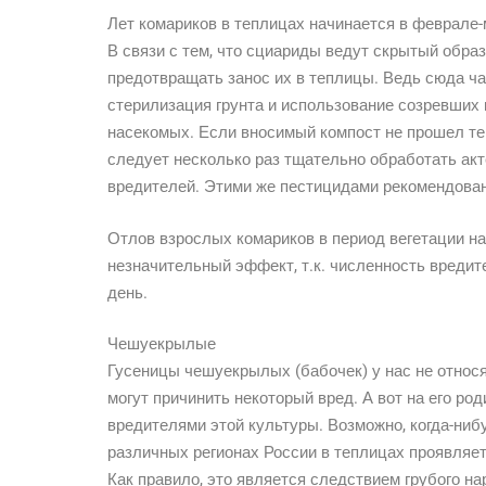
Лет комариков в теплицах начинается в феврале-
В связи с тем, что сциариды ведут скрытый обра
предотвращать занос их в теплицы. Ведь сюда ч
стерилизация грунта и использование созревших
насекомых. Если вносимый компост не прошел те
следует несколько раз тщательно обработать ак
вредителей. Этими же пестицидами рекомендова
Отлов взрослых комариков в период вегетации н
незначительный эффект, т.к. численность вредит
день.
Чешуекрылые
Гусеницы чешуекрылых (бабочек) у нас не относя
могут причинить некоторый вред. А вот на его ро
вредителями этой культуры. Возможно, когда-нибу
различных регионах России в теплицах проявляет
Как правило, это является следствием грубого н