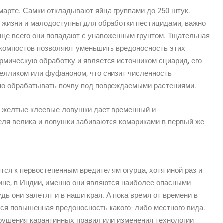
марте. Самки откладывают яйца группами до 250 штук.
з жизни и малодоступны для обработки пестицидами, важно
аще всего они попадают с унавоженным грунтом. Тщательная
 компостов позволяют уменьшить вредоносность этих
рмическую обработку и является источником сциарид, его
телликом или фуфаноном, что снизит численность
но обрабатывать почву под повреждаемыми растениями.
а желтые клеевые ловушки дает временный и
еля велика и ловушки забиваются комариками в первый же
тся к первостепенным вредителям огурца, хотя иной раз и
дине, в Индии, именно они являются наиболее опасными
дь они залетят и в наши края. А пока время от времени в
ся повышенная вредоносность какого- либо местного вида.
арушения карантинных правил или изменения технологии