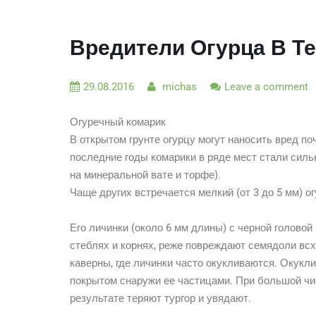
Вредители Огурца В Т
29.08.2016
michas
Leave a comment
Огуречный комарик
В открытом грунте огурцу могут наносить вред п
последние годы комарики в ряде мест стали сильн
на минеральной вате и торфе).
Чаще других встречается мелкий (от 3 до 5 мм) о
Его личинки (около 6 мм длины) с черной голово
стеблях и корнях, реже повреждают семядоли всх
каверны, где личинки часто окукливаются. Окукли
покрытом снаружи ее частицами. При большой чи
результате теряют тургор и увядают.