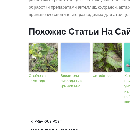
различных средств защиты: сокращение или полн
обработки препаратами актеллик, фуфанон, актар
применение специально разводимых для этой цел
Похожие Статьи На Са
Стеблевая
Вредители
Фитофтороз
Ка
нематода
смородины и
по
крыжовника
ум
наг
раб
ко
Post
PREVIOUS POST