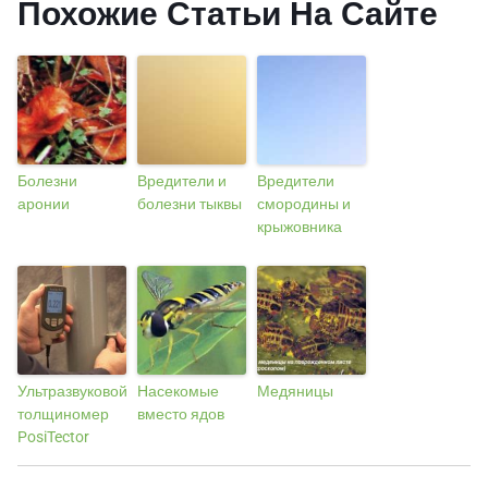
Похожие Статьи На Сайте
Болезни
Вредители и
Вредители
аронии
болезни тыквы
смородины и
крыжовника
Ультразвуковой
Насекомые
Медяницы
толщиномер
вместо ядов
PosiTector