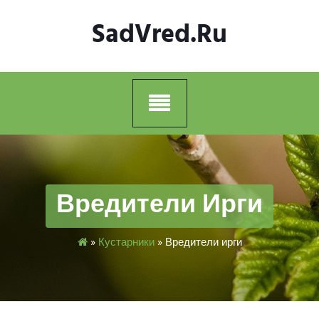
Skip
SadVred.ru
to
content
Вредители Ирги
»
Кустарники
»
Вредители ирги