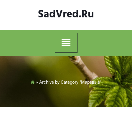
Skip
SadVred.ru
to
content
»
Archive by Category "Маревые"