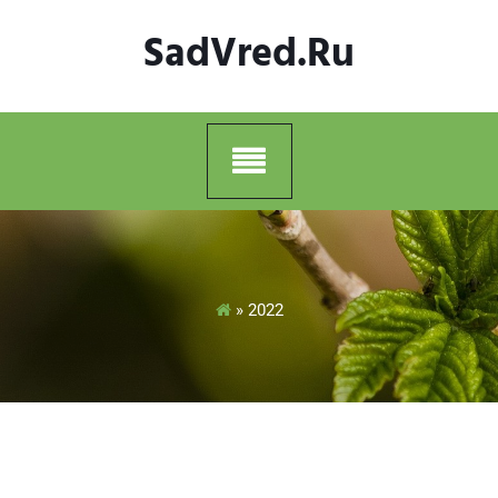
Skip
SadVred.ru
to
content
»
2022