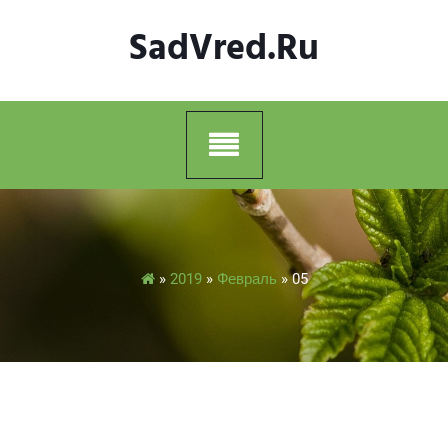
Skip
SadVred.ru
to
content
»
2019
»
Февраль
»
05