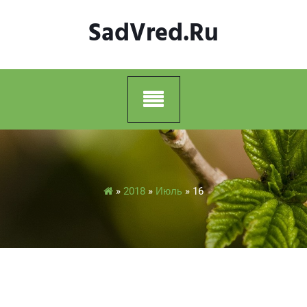
Skip
SadVred.ru
to
content
»
2018
»
Июль
»
16